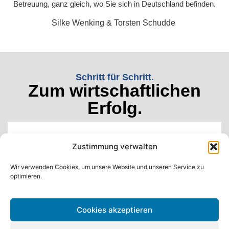
Betreuung, ganz gleich, wo Sie sich in Deutschland befinden.
Silke Wenking & Torsten Schudde
Schritt für Schritt.
Zum wirtschaftlichen
Erfolg.
Zustimmung verwalten
Wir verwenden Cookies, um unsere Website und unseren Service zu
Hamburg
optimieren.
Die adiuvare Beratungsgesellschaft ist eine
Cookies akzeptieren
unabhängige Unternehmensberatung, spezialisiert
auf die ambulante Versorgung im deutschen