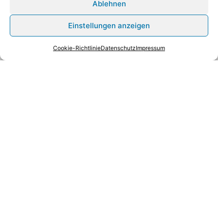
Ablehnen
Gesundheitswesen. Was uns auszeichnet: Wir
vereinen umfassendes Spezialwissen mit über 20
Einstellungen anzeigen
Jahren Erfahrung in der Beratung der ambulanten
Versorgung.
Cookie-Richtlinie
Datenschutz
Impressum
Zu den Standorten
Münster
Die adiuvare Steuerberatungsgesellschaft bietet
Ärzten, Zahnärzten und Apothekern eine
fachbezogene Steuerberatung. Darin enthalten: Die
berufs- und projektbezogene steuerliche Beratung
sowie die Steuerplanung für mehrere Jahre.
Selbstverständlich erstellen wir darüber hinaus